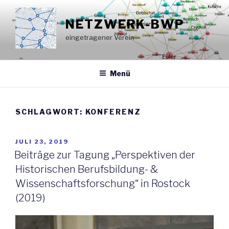
Zum
Inhalt
NETZWERK-BWP
springen
eingetragener Verein
Menü
SCHLAGWORT:
KONFERENZ
VERÖFFENTLICHT
JULI 23, 2019
AM
Beiträge zur Tagung „Perspektiven der
Historischen Berufsbildung- &
Wissenschaftsforschung“ in Rostock
(2019)